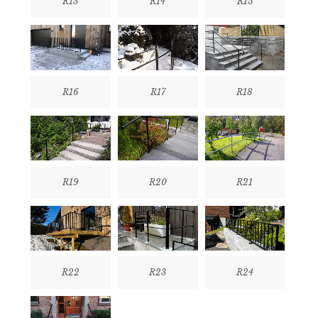
R13
R14
R15
R16
R17
R18
R19
R20
R21
R22
R23
R24