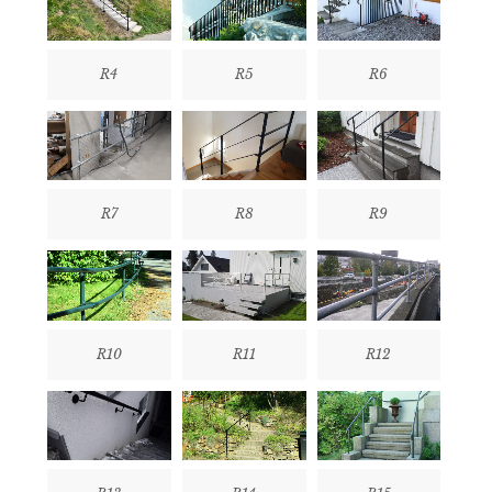
R4
R5
R6
R7
R8
R9
R10
R11
R12