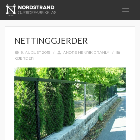
NETTINGGJERDER
9. AUGUST 2015
/
ANDRE HENRIK GRANLY
/
GJERDER