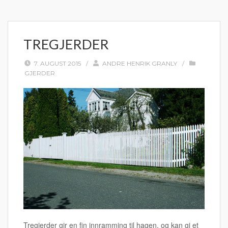
TREGJERDER
7. AUGUST 2015
/
ANDRE HENRIK GRANLY
/
GJERDER
Tregjerder gir en fin innramming til hagen, og kan gi et